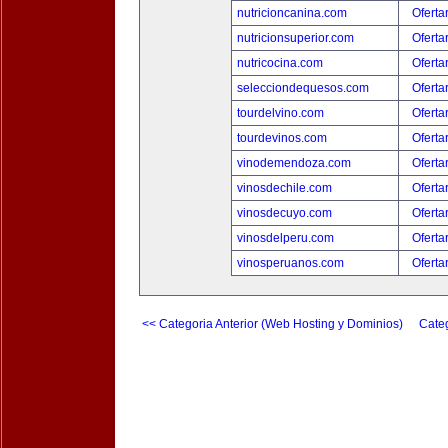
nutricioncanina.com
Oferta
nutricionsuperior.com
Oferta
nutricocina.com
Oferta
selecciondequesos.com
Oferta
tourdelvino.com
Oferta
tourdevinos.com
Oferta
vinodemendoza.com
Oferta
vinosdechile.com
Oferta
vinosdecuyo.com
Oferta
vinosdelperu.com
Oferta
vinosperuanos.com
Oferta
<< Categoria Anterior (Web Hosting y Dominios)
Categ