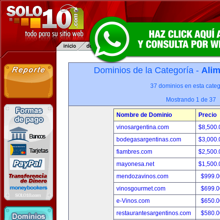
Dominios de la Categoría -
Alim
37 dominios en esta categ
Mostrando 1 de 37
Nombre de Dominio
Precio
vinosargentina.com
$8,500
bodegasargentinas.com
$3,000
fiambres.com
$2,500
mayonesa.net
$1,500
mendozavinos.com
$999.
vinosgourmet.com
$699.
e-Vinos.com
$650.
restaurantesargentinos.com
$580.