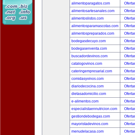
alimentoparagatos.com
Oferta
alimentosartesanales.com
Oferta
alimentoslistos.com
Oferta
alimentosparamascotas.com
Oferta
alimentospreparados.com
Oferta
bodegasdecuyo.com
Oferta
bodegasenventa.com
Oferta
buscadordevinos.com
Oferta
catalogovinos.com
Oferta
cateringempresarial.com
Oferta
comidasyvinos.com
Oferta
diariodecocina.com
Oferta
dietasadomicilio.com
Oferta
e-alimentos.com
Oferta
especialistaennutricion.com
Oferta
gestiondebodegas.com
Oferta
mayoristadevinos.com
Oferta
menudelacasa.com
Oferta