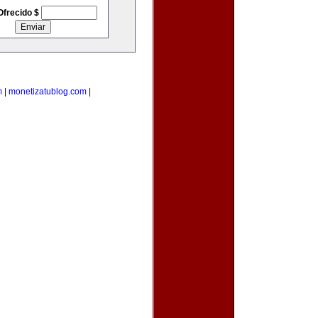
Ofrecido $
m
|
monetizatublog.com
|