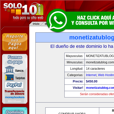
monetizatublo
El dueño de este dominio lo ha
Mayusculas:
MONETIZATUBLOG
Minusculas:
monetizatublog.com
Longitud:
14 caracteres
Categorias:
Internet
,
Web Hostin
Precio:
$450.00
Visitar!
monetizatublog.co
Serán consideradas ofer
R