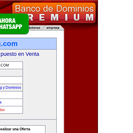
g.com
 puesto en Venta
.COM
g y Dominios
m
tas
ealizar una Oferta