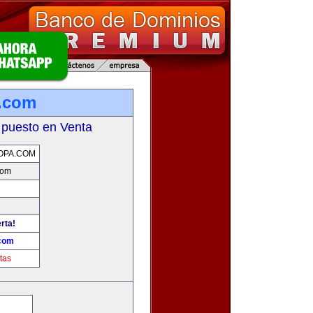
a.com
 puesto en Venta
OPA.COM
com
rta!
.com
tas