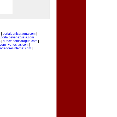
m
|
portaldenicaragua.com
|
|
portaldevenezuela.com
|
m
|
directorionicaragua.com
|
.com
|
venecitas.com
|
ndedoresinternet.com
|