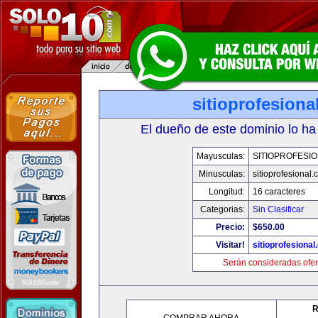
sitioprofesiona
El dueño de este dominio lo ha
Mayusculas:
SITIOPROFESI
Minusculas:
sitioprofesional
Longitud:
16 caracteres
Categorias:
Sin Clasificar
Precio:
$650.00
Visitar!
sitioprofesiona
Serán consideradas ofer
R