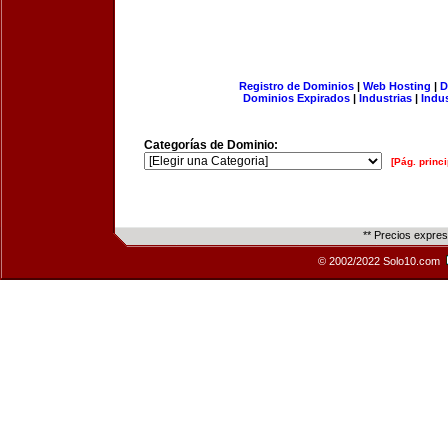
Registro de Dominios
|
Web Hosting
|
D
Dominios Expirados
|
Industrias
|
Indu
Categorías de Dominio:
[Pág. princi
** Precios expre
© 2002/2022 Solo10.com