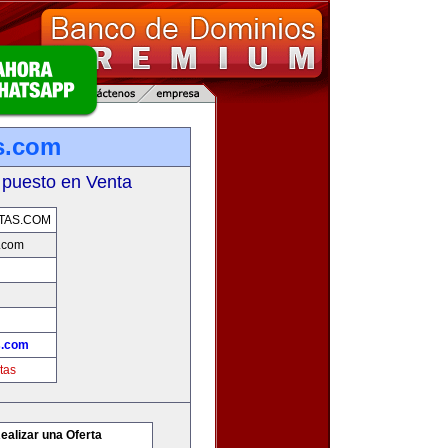
s.com
 puesto en Venta
TAS.COM
.com
s.com
tas
ealizar una Oferta