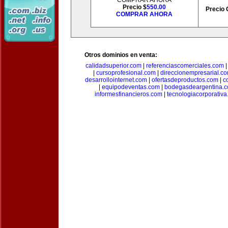
COMPRAR AHORA
Precio $
550.00
Precio 
COMPRAR AHORA
Otros dominios en venta:
calidadsuperior.com
|
referenciascomerciales.com
|
cursoprofesional.com
|
direccionempresarial.c
desarrollointernet.com
|
ofertasdeproductos.com
|
c
|
equipodeventas.com
|
bodegasdeargentina.
informesfinancieros.com
|
tecnologiacorporativ