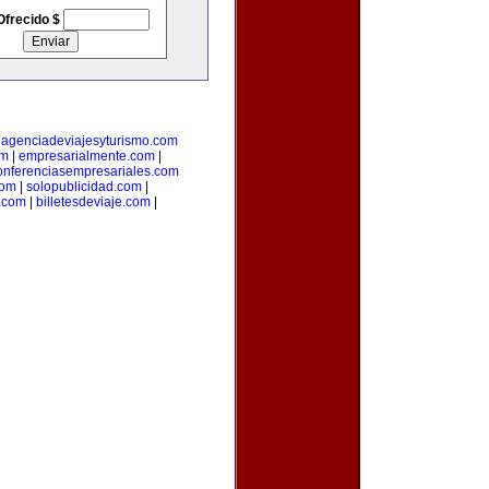
Ofrecido $
|
agenciadeviajesyturismo.com
om
|
empresarialmente.com
|
onferenciasempresariales.com
com
|
solopublicidad.com
|
a.com
|
billetesdeviaje.com
|