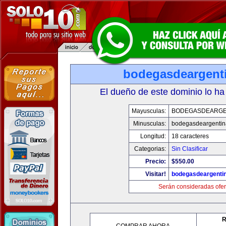
bodegasdeargent
El dueño de este dominio lo ha
Mayusculas:
BODEGASDEARGE
Minusculas:
bodegasdeargenti
Longitud:
18 caracteres
Categorias:
Sin Clasificar
Precio:
$550.00
Visitar!
bodegasdeargenti
Serán consideradas ofer
R