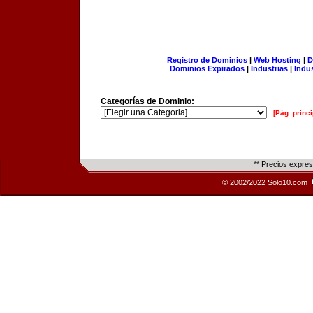
Registro de Dominios
|
Web Hosting
|
D
Dominios Expirados
|
Industrias
|
Indu
Categorías de Dominio:
[Pág. princi
** Precios expre
© 2002/2022 Solo10.com