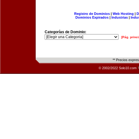
Registro de Dominios
|
Web Hosting
|
D
Dominios Expirados
|
Industrias
|
Indu
Categorías de Dominio:
[Pág. princi
** Precios expre
© 2002/2022 Solo10.com