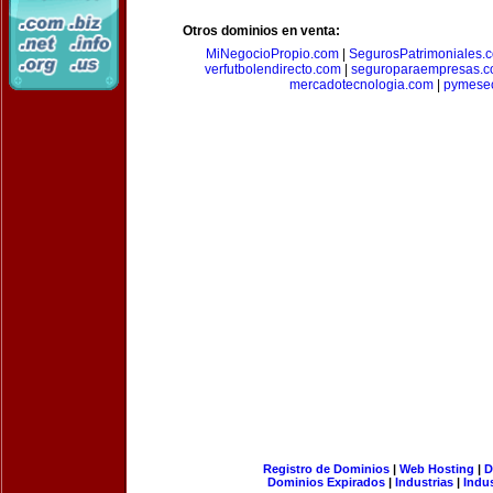
Otros dominios en venta:
MiNegocioPropio.com
|
SegurosPatrimoniales.
verfutbolendirecto.com
|
seguroparaempresas.
mercadotecnologia.com
|
pymese
Registro de Dominios
|
Web Hosting
|
D
Dominios Expirados
|
Industrias
|
Indu