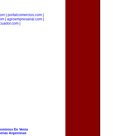
com
|
portalcomercios.com
|
com
|
agroempresarial.com
|
cuador.com
|
ominios En Venta
strias Argentinas