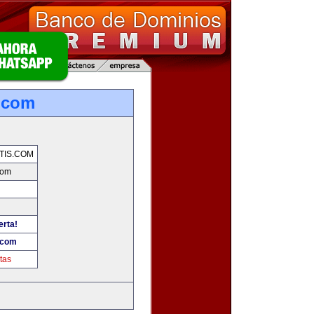
s.com
TIS.COM
com
erta!
.com
tas