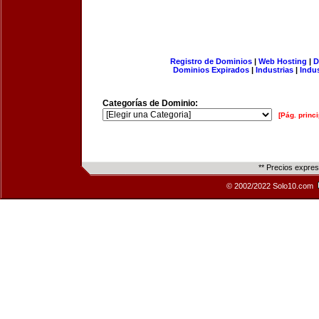
Registro de Dominios
|
Web Hosting
|
D
Dominios Expirados
|
Industrias
|
Indu
Categorías de Dominio:
[Pág. princi
** Precios expre
© 2002/2022 Solo10.com