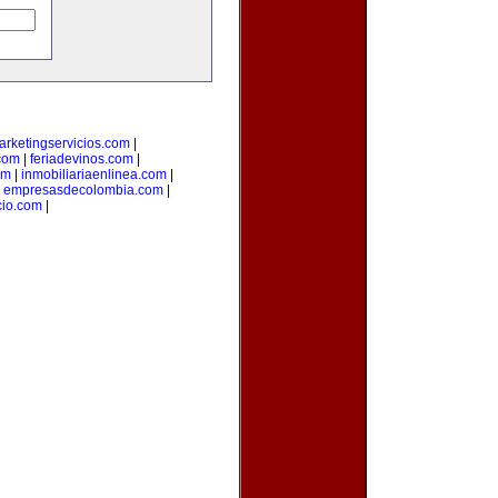
arketingservicios.com
|
.com
|
feriadevinos.com
|
om
|
inmobiliariaenlinea.com
|
|
empresasdecolombia.com
|
cio.com
|