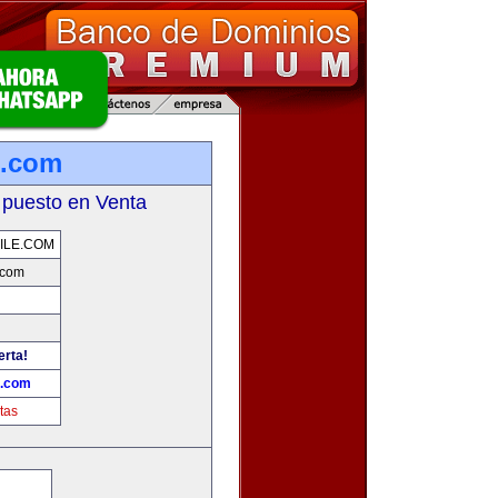
e.com
 puesto en Venta
ILE.COM
.com
erta!
e.com
tas