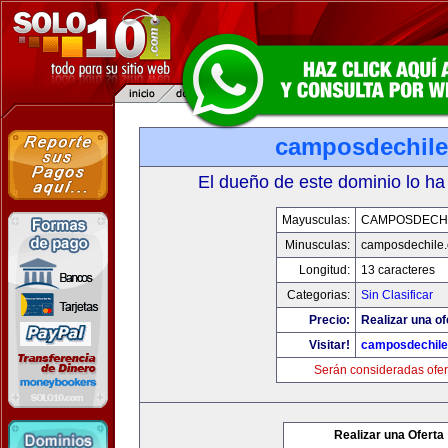
camposdechil
El dueño de este dominio lo ha
Mayusculas:
CAMPOSDECH
Minusculas:
camposdechile
Longitud:
13 caracteres
Categorias:
Sin Clasificar
Precio:
Realizar una of
Visitar!
camposdechil
Serán consideradas ofer
Realizar una Oferta