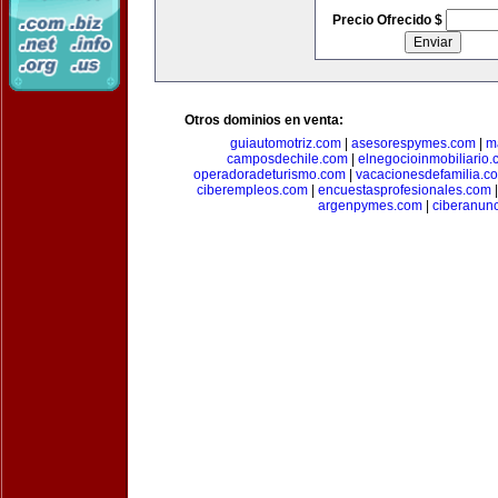
Precio Ofrecido $
Otros dominios en venta:
guiautomotriz.com
|
asesorespymes.com
|
m
camposdechile.com
|
elnegocioinmobiliario
operadoradeturismo.com
|
vacacionesdefamilia.c
ciberempleos.com
|
encuestasprofesionales.com
argenpymes.com
|
ciberanun