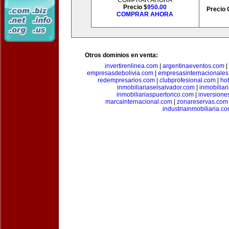
COMPRAR AHORA
Precio $
950.00
Precio 
COMPRAR AHORA
Otros dominios en venta:
invertirenlinea.com
|
argentinaeventos.com
|
empresasdebolivia.com
|
empresasinternacionale
redempresarios.com
|
clubprofesional.com
|
ho
inmobiliariaselsalvador.com
|
inmobilia
inmobiliariaspuertorico.com
|
inversione
marcainternacional.com
|
zonareservas.com
industriainmobiliaria.c