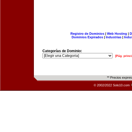
Registro de Dominios
|
Web Hosting
|
D
Dominios Expirados
|
Industrias
|
Indu
Categorías de Dominio:
[Pág. princi
** Precios expre
© 2002/2022 Solo10.com