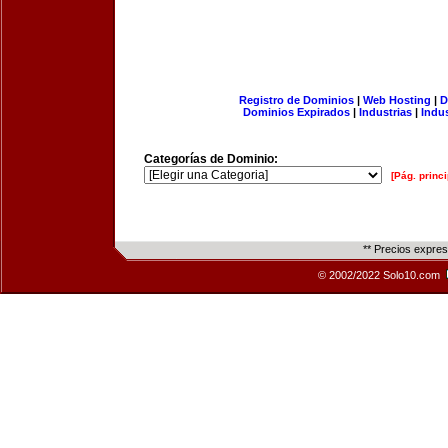
Registro de Dominios
|
Web Hosting
|
D
Dominios Expirados
|
Industrias
|
Indu
Categorías de Dominio:
[Pág. princi
** Precios expre
© 2002/2022 Solo10.com