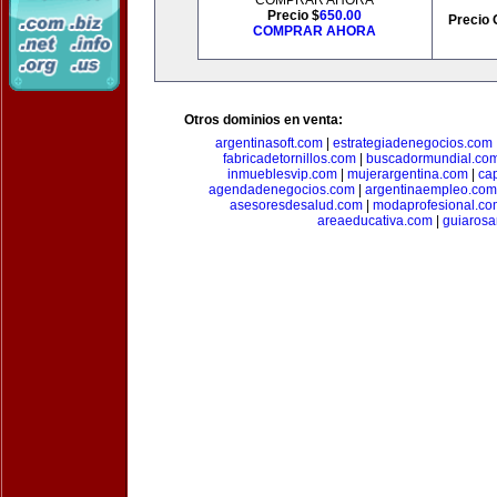
COMPRAR AHORA
Precio $
650.00
Precio 
COMPRAR AHORA
Otros dominios en venta:
argentinasoft.com
|
estrategiadenegocios.com
fabricadetornillos.com
|
buscadormundial.co
inmueblesvip.com
|
mujerargentina.com
|
ca
agendadenegocios.com
|
argentinaempleo.com
asesoresdesalud.com
|
modaprofesional.co
areaeducativa.com
|
guiarosa