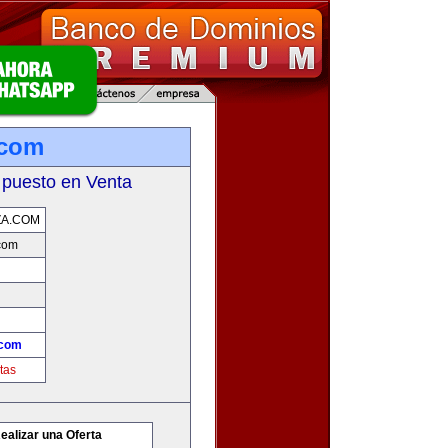
.com
 puesto en Venta
ZA.COM
com
.com
tas
ealizar una Oferta