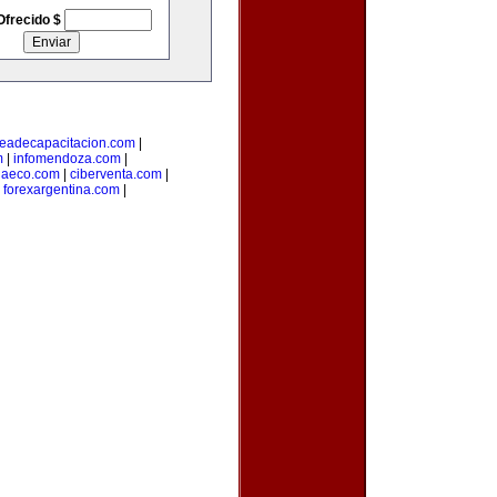
Ofrecido $
eadecapacitacion.com
|
m
|
infomendoza.com
|
iaeco.com
|
ciberventa.com
|
|
forexargentina.com
|