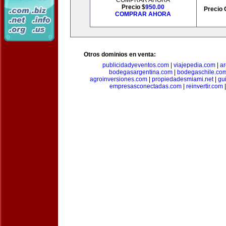
COMPRAR AHORA
Precio $
950.00
Precio 
COMPRAR AHORA
Otros dominios en venta:
publicidadyeventos.com
|
viajepedia.com
|
ar
bodegasargentina.com
|
bodegaschile.co
agroinversiones.com
|
propiedadesmiami.net
|
gu
empresasconectadas.com
|
reinvertir.com