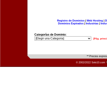
Registro de Dominios
|
Web Hosting
|
D
Dominios Expirados
|
Industrias
|
Indu
Categorías de Dominio:
[Pág. princi
** Precios expre
© 2002/2022 Solo10.com