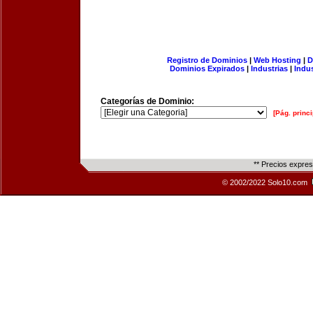
Registro de Dominios
|
Web Hosting
|
D
Dominios Expirados
|
Industrias
|
Indu
Categorías de Dominio:
[Pág. princi
** Precios expre
© 2002/2022 Solo10.com