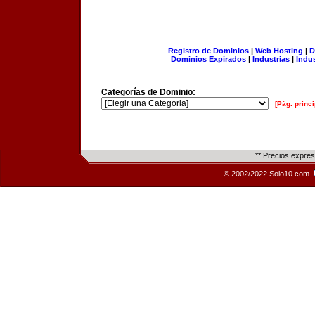
Registro de Dominios
|
Web Hosting
|
D
Dominios Expirados
|
Industrias
|
Indu
Categorías de Dominio:
[Pág. princi
** Precios expre
© 2002/2022 Solo10.com