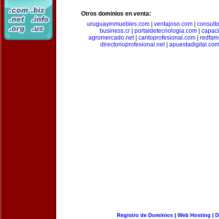
Otros dominios en venta:
uruguayinmuebles.com
|
ventajoso.com
|
consult
business.cr
|
portaldetecnologia.com
|
capac
agromercado.net
|
cantoprofesional.com
|
redfam
directorioprofesional.net
|
apuestadigital.co
Registro de Dominios
|
Web Hosting
|
D