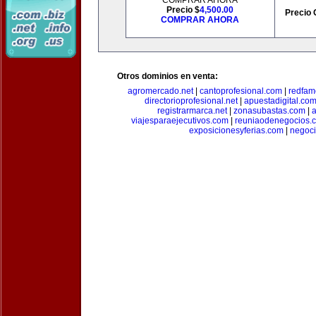
COMPRAR AHORA
Precio $
4,500.00
Precio 
COMPRAR AHORA
Otros dominios en venta:
agromercado.net
|
cantoprofesional.com
|
redfam
directorioprofesional.net
|
apuestadigital.co
registrarmarca.net
|
zonasubastas.com
|
a
viajesparaejecutivos.com
|
reuniaodenegocios.
exposicionesyferias.com
|
negoc