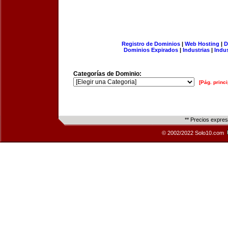
Registro de Dominios
|
Web Hosting
|
D
Dominios Expirados
|
Industrias
|
Indu
Categorías de Dominio:
[Pág. princi
** Precios expre
© 2002/2022 Solo10.com