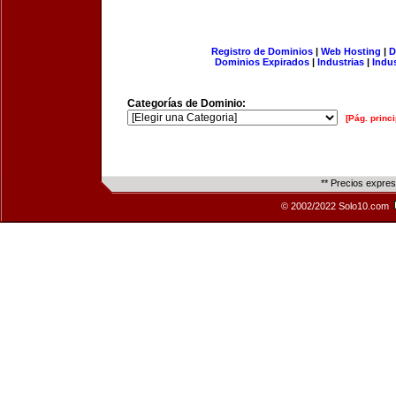
Registro de Dominios
|
Web Hosting
|
D
Dominios Expirados
|
Industrias
|
Indu
Categorías de Dominio:
[Pág. princi
** Precios expre
© 2002/2022 Solo10.com